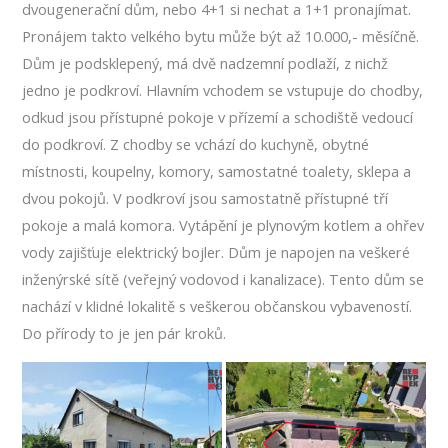
dvougenerační dům, nebo 4+1 si nechat a 1+1 pronajímat.
Pronájem takto velkého bytu může být až 10.000,- měsíčně.
Dům je podsklepený, má dvě nadzemní podlaží, z nichž
jedno je podkroví. Hlavním vchodem se vstupuje do chodby,
odkud jsou přístupné pokoje v přízemí a schodiště vedoucí
do podkroví. Z chodby se vchází do kuchyně, obytné
místnosti, koupelny, komory, samostatné toalety, sklepa a
dvou pokojů. V podkroví jsou samostatně přístupné tří
pokoje a malá komora. Vytápění je plynovým kotlem a ohřev
vody zajišťuje elektrický bojler. Dům je napojen na veškeré
inženýrské sítě (veřejný vodovod i kanalizace). Tento dům se
nachází v klidné lokalitě s veškerou občanskou vybaveností.
Do přírody to je jen pár kroků.