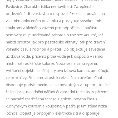
Pavlovice. Charakteristika nemovitosti: Zateplená a
podezděná dřevostavba o dispozici 2+kk je situována na
vlastním oploceném pozemku a poskytuje vysokou míru
soukromí a klidného zázemí pro odpočinek. Součástí
nemovitosti je udržovaná zahrada o rozloze 460 m², jež
nabízí prostor jak pro pěstitelské aktivity, tak pro trávení
volného času s rodinou a přáteli. Do objektu je zavedena
užitková voda, přičemž pitná voda je k dispozici v rámci
místní zahrádkářské kolonie. Voda se na zimu vypíná.
Vytápění objektu zajišťují stylová krbová kamna, umožňující
celoroční využití nemovitosti k rekreačním účelům. Chata
disponuje podsklepením se samostatným vstupem – ideální
řešení pro uskladnění nářadí či zahradní techniky. V přízemí
se nachází zastřešená terasa s grilem, obytná část s
kuchyňským koutem a koupelna; v patře je umístěna nízká
ložnice. Objekt je připojen k elektrické síti a disponuje