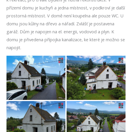
přízemí domu je kuchyň a jedna místnost, v podkroví je další
prostorná místnost. V domě není koupelna ale pouze WC. U
domu jsou kůlny na dřevo a nářadí. Zvlášť je postavena
garáž. Dům je napojen na el. energii, vodovod a plyn. K
domu je přivedena přípojka kanalizace, ke které je možno se
napojit.