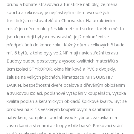
druhu a bohaté stravovací a turistické nabídky, zejména
sportu a rekreace, je nejčastějším cílem evropských
turistických cestovatelů do Chorvatska. Na atraktivním
místě jen něco málo přes kilometr od srdce starého města
jsou k prodeji byty v novostavbě, jejíž dokončení se
předpokládá do konce roku. Každý dům z celkových 8 bude
mít 6 bytů, z toho byty ve 2.NP mají navíc střešní terasu
Budovy budou postaveny z vysoce kvalitních materiálů s
8cm izolací STYROPOR, okna hliníkové a PVC s dvojskly,
žaluzie na velkých plochách, klimatizace MITSUBISHI /
DAIKIN, bezpečnostní dveře ocelové s dřevěným obložením
a zvukovou izolací, podlahové vytápění v koupelnách, vysoká
kvalita podlah a keramických obkladů špičkové kvality. Byt se
prodává na klíč s veškerým koupelnovým a sanitárním
nábytkem, kompletní podlahovou krytinou, zásuvkami a
zástrčkami a stěnami a stropy v bílé barvě. Parkovací stání
krytá, venkovní nebo garážová nejsou zahrnuta v ceně bytu