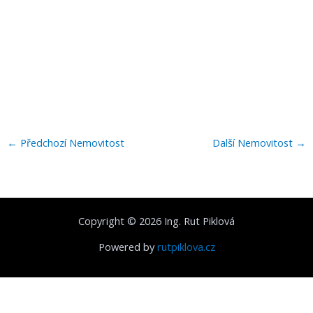
←
Předchozí Nemovitost
Další Nemovitost
→
Copyright © 2026 Ing. Rut Piklová
Powered by
rutpiklova.cz