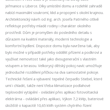
Jeřmanice u Liberce. Díky umístění domu a rozlehlé zahradě
nabízí maximální soukromí, klid a propojení s okolní krajinou.
Architektonický návrh od Ing. arch. Josefa Patrného citlivě
reflektuje potřeby mladé rodiny i charakter okolního
prostředí. Dům je promyšlen do posledního detailu s
důrazem na kvalitní materiály, moderní technologie a
komfortní bydlení. Dispozice domu byla navržena tak, aby
bylo možné v případě potřeby oddělit přízemí a podkroví a
využívat nemovitost také jako dvougenerační s vlastním
vstupem a terasou. Velkorysý dětský pokoj navíc umožňuje
jednoduché rozdělení příčkou na dva samostatné pokoje.
Technické řešení a vybavení: tepelné čerpadlo Stiebel, které
umí i chladit, takže není třeba klimatizace podlahové
teplovodní vytápění - ovládání přes aplikaci fotovoltaická
elektrárna - ovládání přes aplikaci, Výkon 7,2 kWp, bateriové
úložiště o kapacitě 10,65 kWh systém chytrého řízení