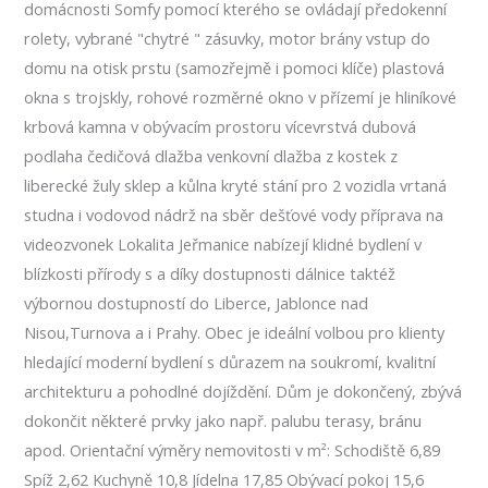
domácnosti Somfy pomocí kterého se ovládají předokenní
rolety, vybrané "chytré " zásuvky, motor brány vstup do
domu na otisk prstu (samozřejmě i pomoci klíče) plastová
okna s trojskly, rohové rozměrné okno v přízemí je hliníkové
krbová kamna v obývacím prostoru vícevrstvá dubová
podlaha čedičová dlažba venkovní dlažba z kostek z
liberecké žuly sklep a kůlna kryté stání pro 2 vozidla vrtaná
studna i vodovod nádrž na sběr dešťové vody příprava na
videozvonek Lokalita Jeřmanice nabízejí klidné bydlení v
blízkosti přírody s a díky dostupnosti dálnice taktéž
výbornou dostupností do Liberce, Jablonce nad
Nisou,Turnova a i Prahy. Obec je ideální volbou pro klienty
hledající moderní bydlení s důrazem na soukromí, kvalitní
architekturu a pohodlné dojíždění. Dům je dokončený, zbývá
dokončit některé prvky jako např. palubu terasy, bránu
apod. Orientační výměry nemovitosti v m²: Schodiště 6,89
Spíž 2,62 Kuchyně 10,8 Jídelna 17,85 Obývací pokoj 15,6