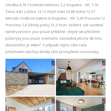
Chodba 6,78 Technická místnost 3,2 Koupelna - WC 7,76
Šatna 4,83 Ložnice 13,12 Kryté stání 35,88 Kolna 12,37
Metráže Podkroví Galerie 8 Koupelna - WC 5,36 Pracovna 12
Pracovna 7,6 Dětský pokoj 31,3 Pozn. Veškeré zde uvedené
výměry prostor jsou pouze přibližné, stejně tak přiložené
půdorysy jsou pouze orientační. Zastavěná plocha dle listu
vlastnického je 446m². V případě zájmu Vám ráda
představím všechny detaily této promyšlené novostavby.