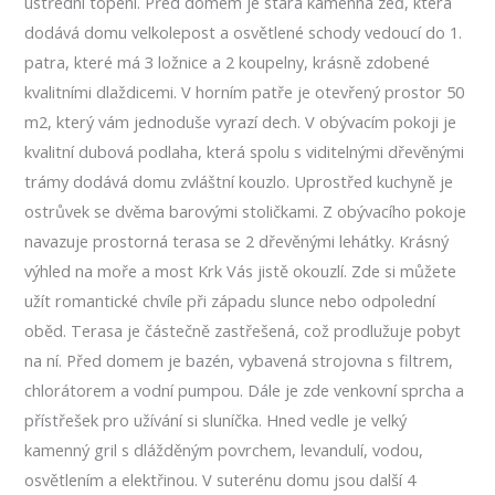
ústřední topení. Před domem je stará kamenná zeď, která
dodává domu velkolepost a osvětlené schody vedoucí do 1.
patra, které má 3 ložnice a 2 koupelny, krásně zdobené
kvalitními dlaždicemi. V horním patře je otevřený prostor 50
m2, který vám jednoduše vyrazí dech. V obývacím pokoji je
kvalitní dubová podlaha, která spolu s viditelnými dřevěnými
trámy dodává domu zvláštní kouzlo. Uprostřed kuchyně je
ostrůvek se dvěma barovými stoličkami. Z obývacího pokoje
navazuje prostorná terasa se 2 dřevěnými lehátky. Krásný
výhled na moře a most Krk Vás jistě okouzlí. Zde si můžete
užít romantické chvíle při západu slunce nebo odpolední
oběd. Terasa je částečně zastřešená, což prodlužuje pobyt
na ní. Před domem je bazén, vybavená strojovna s filtrem,
chlorátorem a vodní pumpou. Dále je zde venkovní sprcha a
přístřešek pro užívání si sluníčka. Hned vedle je velký
kamenný gril s dlážděným povrchem, levandulí, vodou,
osvětlením a elektřinou. V suterénu domu jsou další 4