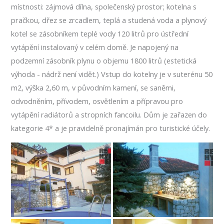
místnosti: zájmová dílna, společenský prostor; kotelna s
pračkou, dřez se zrcadlem, teplá a studená voda a plynový
kotel se zásobníkem teplé vody 120 litrů pro ústřední
vytápění instalovaný v celém domě. Je napojený na
podzemní zásobník plynu o objemu 1800 litrů (estetická
výhoda - nádrž není vidět.) Vstup do kotelny je v suterénu 50
m2, výška 2,60 m, v původním kamení, se saněmi,
odvodněním, přívodem, osvětlením a přípravou pro
vytápění radiátorů a stropních fancoilu. Dům je zařazen do
kategorie 4* a je pravidelně pronajímán pro turistické účely.