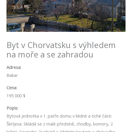
Byt v Chorvatsku s výhledem
na moře a se zahradou
Adresa:
Bakar
Cena:
195 000 $
Popis:
Bytová jednotka v 1. patře domu v klidné a tiché části
Škrljeva. Skládá se z malé předsíně, chodby, komory, 2
ložnic, koupelny, kuchyně s jídelním koutem a obývacího