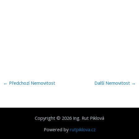
←
Předchozí Nemovitost
Další Nemovitost
→
Copyright © 2026 Ing. Rut Piklová
Powered by
rutpiklova.cz