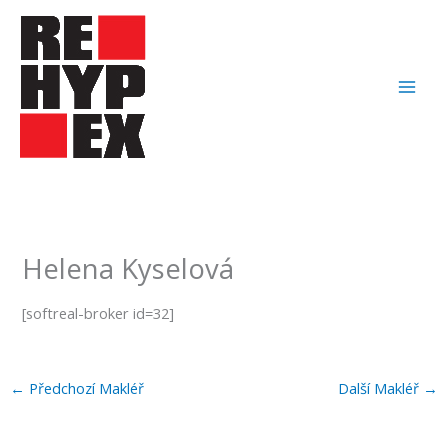
Přeskočit
na
obsah
Helena Kyselová
[softreal-broker id=32]
←
Předchozí Makléř
Další Makléř
→